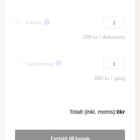
E-kopia
299
kr / dokument
Upphämtning
600
kr / gång
Totalt (inkl. moms):
0
kr
Fortsätt till kassan