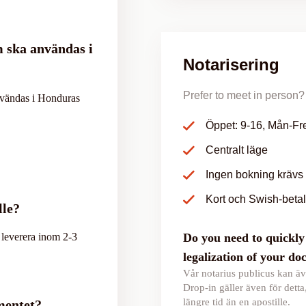
m ska användas i
Notarisering
Prefer to meet in person? 
nvändas i Honduras
Öppet: 9-16, Mån-Fr
Centralt läge
Ingen bokning krävs
Kort och Swish-beta
lle?
t leverera inom 2-3
Do you need to quickly 
legalization of your d
Vår notarius publicus kan äv
Drop-in gäller även för detta
längre tid än en apostille.
mentet?