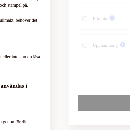
 och stämpel på.
E-kopia
fullmakt, behöver det
Upphämtning
eller inte kan du läsa
 användas i
du genomför din