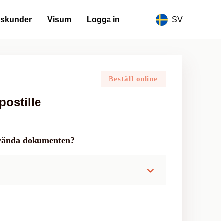
gskunder
Visum
Logga in
SV
Beställ online
ostille
använda dokumenten?