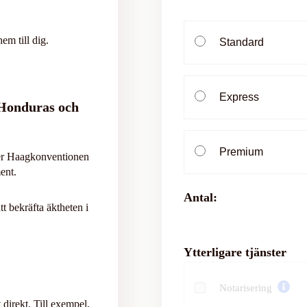
em till dig.
Standard
Express
Honduras och
Premium
der Haagkonventionen
ent.
Antal:
tt bekräfta äktheten i
Ytterligare tjänster
Notarisering
 direkt. Till exempel,