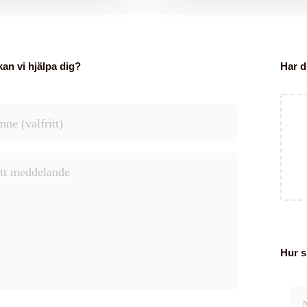
kan vi hjälpa dig?
Har d
Hur s