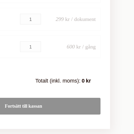
299
kr / dokument
600
kr / gång
Totalt (inkl. moms):
0
kr
Fortsätt till kassan