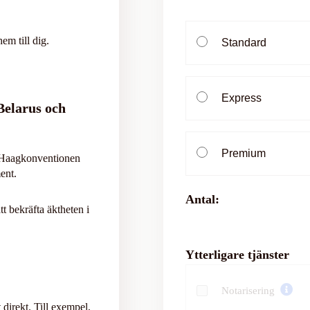
em till dig.
Standard
Express
Belarus och
Premium
r Haagkonventionen
ent.
Antal:
tt bekräfta äktheten i
Ytterligare tjänster
Notarisering
 direkt. Till exempel,