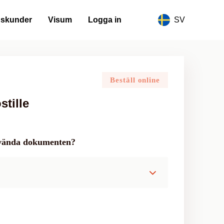
gskunder
Visum
Logga in
SV
Beställ online
tille
använda dokumenten?