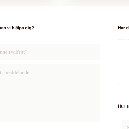
kan vi hjälpa dig?
Har d
Hur s