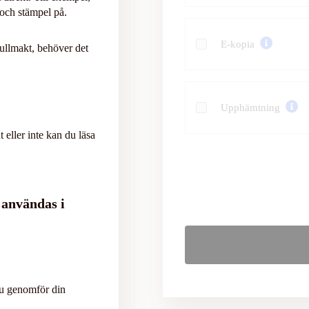
 och stämpel på.
E-kopia
fullmakt, behöver det
Upphämtning
eller inte kan du läsa
 användas i
du genomför din