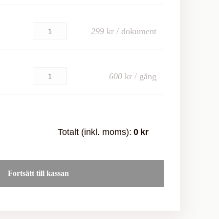
299
kr / dokument
600
kr / gång
Totalt (inkl. moms):
0
kr
Fortsätt till kassan