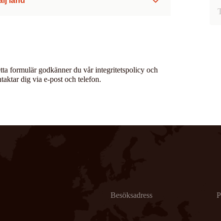
älj land
tta formulär godkänner du vår integritetspolicy och
ntaktar dig via e-post och telefon.
Besöksadress
P