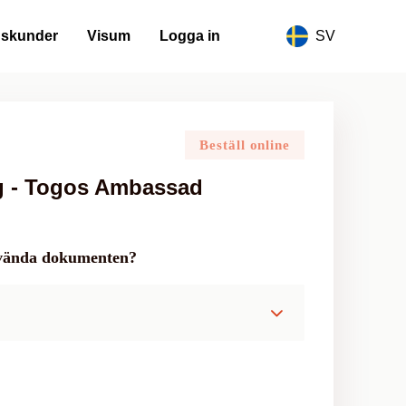
gskunder
Visum
Logga in
SV
Beställ online
g - Togos Ambassad
använda dokumenten?