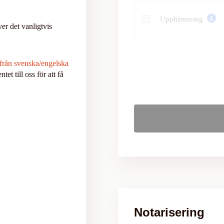
Upphämtning
r det vanligtvis
 från svenska/engelska
t till oss för att få
Notarisering