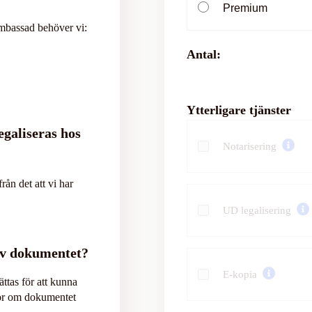
Premium
ambassad behöver vi:
Antal:
Ytterligare tjänster
egaliseras hos
Notarisering
rån det att vi har
UD legalisering
av dokumentet?
E-kopia
ttas för att kunna
gör om dokumentet