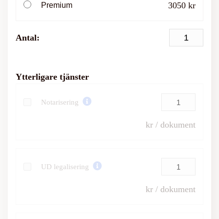
3050 kr
Premium
Antal:
Ytterligare tjänster
Notarisering
kr / dokument
UD legalisering
kr / dokument