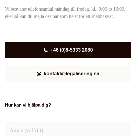
Vi besvarar telefonsamtal måndag till fredag, kl., 9:00 to 16:00,
eller så kan du mejla oss när som helst för ett snabbt svar.
+46 (0)8-5333 2080
kontakt@legalisering.se
Hur kan vi hjälpa dig?