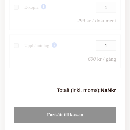
E-kopia
299
kr / dokument
Upphämtning
600
kr / gång
Totalt (inkl. moms):
NaN
kr
Fortsätt till kassan