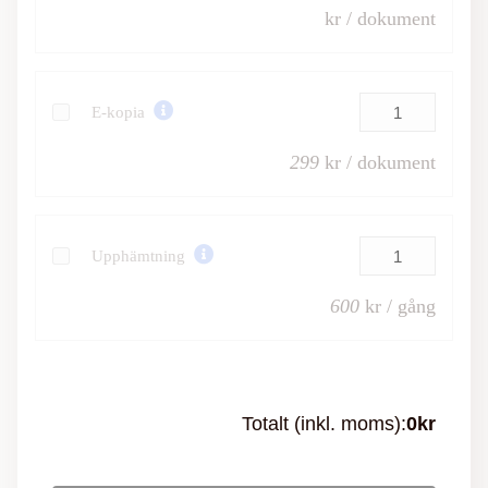
kr / dokument
E-kopia
299
kr / dokument
Upphämtning
600
kr / gång
Totalt (inkl. moms):
0
kr