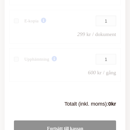
E-kopia
299
kr / dokument
Upphämtning
600
kr / gång
Totalt (inkl. moms):
0
kr
Fortsätt till kassan