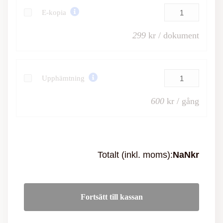
E-kopia
299
kr / dokument
Upphämtning
600
kr / gång
Totalt (inkl. moms):
NaN
kr
Fortsätt till kassan