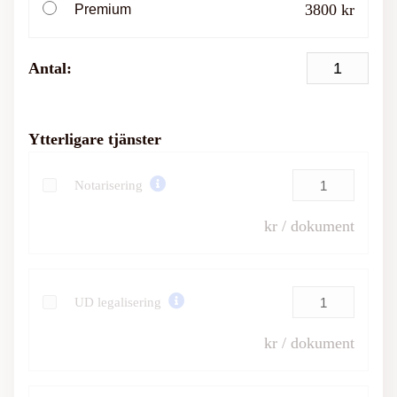
3800 kr
Premium
Antal:
Ytterligare tjänster
Notarisering
kr / dokument
UD legalisering
kr / dokument