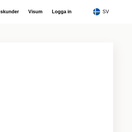
gskunder
Visum
Logga in
SV