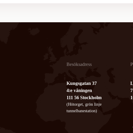
Besöksadress
P
Kungsgatan 37
L
4:e våningen
7
111 56 Stockholm
1
(Hötorget, grön linje
tunnelbanestation)